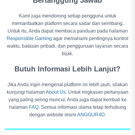
Bertanggung Jawab
Kami juga mendorong setiap pengguna untuk
memanfaatkan platform secara sadar dan seimbang.
Untuk itu, Anda dapat membaca panduan pada halaman
Responsible Gaming
agar memahami pentingnya kontrol
waktu, batasan pribadi, dan penggunaan layanan secara
bijak.
Butuh Informasi Lebih Lanjut?
Jika Anda ingin mengenal platform ini lebih jauh, silakan
kunjungi halaman
About Us
. Untuk ringkasan pertanyaan
yang paling sering muncul, Anda juga dapat kembali ke
halaman
FAQ
. Semua informasi utama tetap terhubung
dengan website resmi
ANGGUR4D
.