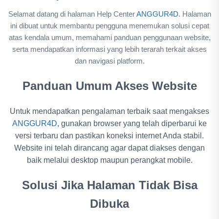
Selamat datang di halaman Help Center
ANGGUR4D
. Halaman
ini dibuat untuk membantu pengguna menemukan solusi cepat
atas kendala umum, memahami panduan penggunaan website,
serta mendapatkan informasi yang lebih terarah terkait akses
dan navigasi platform.
Panduan Umum Akses Website
Untuk mendapatkan pengalaman terbaik saat mengakses
ANGGUR4D
, gunakan browser yang telah diperbarui ke
versi terbaru dan pastikan koneksi internet Anda stabil.
Website ini telah dirancang agar dapat diakses dengan
baik melalui desktop maupun perangkat mobile.
Solusi Jika Halaman Tidak Bisa
Dibuka